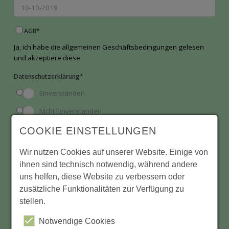
AGB
*
Ja, ich habe die allgemeinen Geschäftsbedingungen gelesen
und akzeptiere diese.
Datenschutzerklärung
*
Einverstanden
Nicht Einverstanden
COOKIE EINSTELLUNGEN
Ich bin damit einverstanden, dass meine Daten zum Abschluss
kurz elektronisch gespeichert werden und nach der Abhandlung
Wir nutzen Cookies auf unserer Website. Einige von
des Vorgangs wieder gelöscht werden.
ihnen sind technisch notwendig, während andere
uns helfen, diese Website zu verbessern oder
ABSCHICKEN
zusätzliche Funktionalitäten zur Verfügung zu
stellen.
Wichtig!!!
Notwendige Cookies